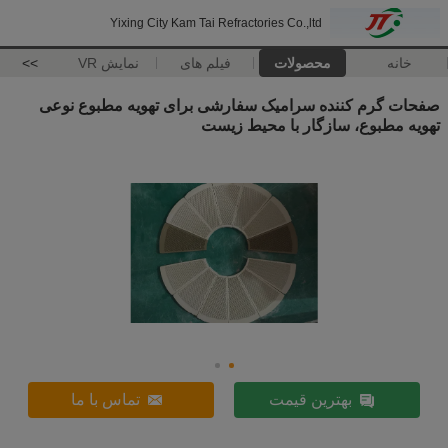
Yixing City Kam Tai Refractories Co.,ltd
خانه
محصولات
فیلم های
نمایش VR
>>
صفحات گرم کننده سرامیک سفارشی برای تهویه مطبوع نوعی
تهویه مطبوع، سازگار با محیط زیست
بهترین قیمت
تماس با ما