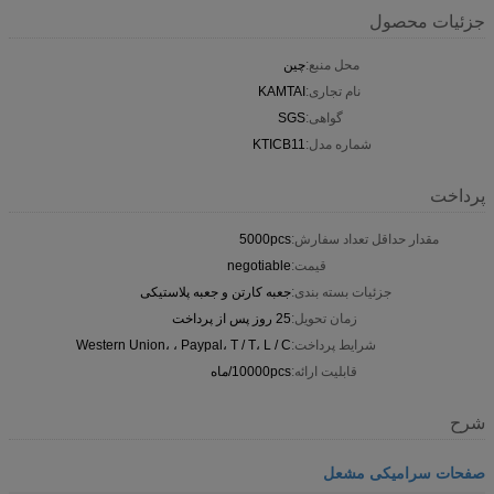
جزئیات محصول
محل منبع:
چین
نام تجاری:
KAMTAI
گواهی:
SGS
شماره مدل:
KTICB11
پرداخت
مقدار حداقل تعداد سفارش:
5000pcs
قیمت:
negotiable
جزئیات بسته بندی:
جعبه کارتن و جعبه پلاستیکی
زمان تحویل:
25 روز پس از پرداخت
شرایط پرداخت:
Western Union، ، Paypal، T / T، L / C
قابلیت ارائه:
10000pcs/ماه
شرح
صفحات سرامیکی مشعل