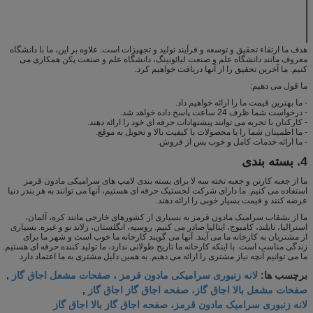
نرم کردن دما (° C)
> 1200
دمای سوزش سطح
1000-1200
(° C)
هدف ما ارتقاء تحقیق و توسعه و فرآیند تولید و تجهیزات است. علاوه بر این، ما با دانشگاه
معروف مانند دانشگاه علم و صنعت لیائونینگ، دانشگاه علم و صنعت پکن همکاری می
کنیم. ما آخرین تحقیق را از آنها دریافت خواهیم کرد.
ما قول می دهیم:
- ما بهترین قیمت ما را ارائه خواهیم داد.
- درخواست شما ظرف 24 ساعت پاسخ داده خواهد شد.
- کارکنان با تجربه می توانند پیشنهادات حرفه ای خود را ارائه دهند.
- ما اطمینان شما را با محصولات با کیفیت بالا و تحویل به موقع.
- ما ارائه خدمات کامل و خوب پس از فروش.
4. بسته بندی
ما از جعبه کارتن و جعبه تخته سه لا برای بسته بندی لامپ های سرامیکی مادون قرمز
استفاده می کنیم. ما دارای شرکت لجستیک حرفه ای هستیم، آنها می توانند به هر بندر دنیا
عرضه کنند و قیمت بسیار خوبی را ارائه دهند.
ما از بشقاب سرامیک مادون قرمز به بسیاری از کشورهای خارجی مانند کره، آلمان،
استرالیا، تایلند، کامبوج، ایتالیا صادر می کنیم. روسیه، انگلستان، زلاند نو و غیره. بسیاری
از مشتریان به کارخانه ما می آیند. آنها می گویند کارخانه ما خوب است و شهر ما برای
زندگی مناسب است. با اینکه کارخانه ما تاریخ طولانی ندارد، ما تولید کننده حرفه ای هستیم.
ما می توانیم آنچه نیاز مشتری را ارائه می دهیم. به همین دلیل مشتری به ما اعتماد دارد
لانه زنبوری سرامیکی مادون قرمز ، صفحات مشعل اجاق گاز
برچسب ها:
,
صفحات مشعل بالا اجاق گاز، صفحه اجاق گاز اجاق گاز
,
لانه زنبوری سرامیک مادون قرمز، صفحه اجاق گاز بالا اجاق گاز