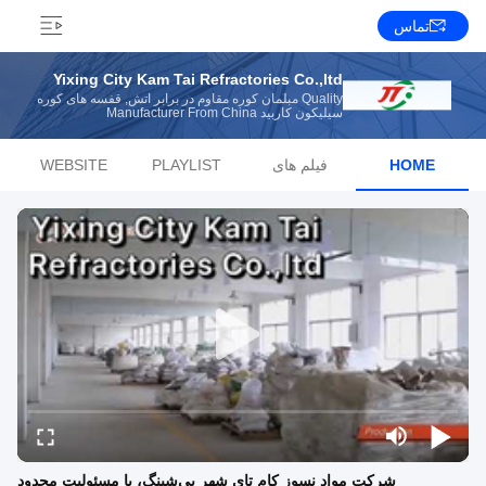
تماس
Yixing City Kam Tai Refractories Co.,ltd
Quality مبلمان کوره مقاوم در برابر آتش, قفسه های کوره
سیلیکون کاربید Manufacturer From China
HOME
فیلم های
PLAYLIST
WEBSITE
شرکت مواد نسوز کام تای شهر یی‌شینگ، با مسئولیت محدود