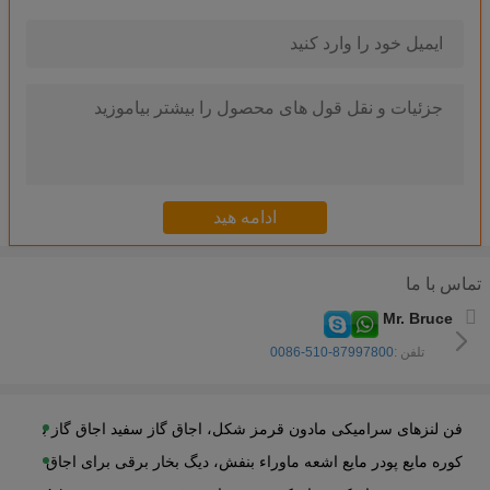
سبک جدول سرامیک Bbq گریل فلزی Finishing مبلمان در فضای باز زیبا ظاهر
mini charcoal folding mini ceramic BBQ charcoal grills clay brazier
کوچک ذغال سنگ ذغال سنگ سرامیک BBQ کوره سبک وزن قابل انعطاف محیط زیست
فضای سبز کوره کوره کوره کوره کوره کوره شکل 16cm قطره صرفه جویی در فضا
mic BBQ Grill with Stainless Steel Base for Garden&Backyard Used
ree installation indoor charcoal type ceramic bbq grill for restaurant
کوره ذغال سنگ جداگانه B کور کوره سفارشی عایق حرارتی
amping or indoor use charcoal table top japanese ceramic bbq grill
تماس با ما
Newest mini Japanese Tabletop yakiniku oven ceramic bbq grill
Mr. Bruce
anyak restaurant equipment bbq korean tabletop ceramic bbq grill
تلفن :
0086-510-87997800
مقاومت در برابر حرارت مقاومت در برابر سرامیک مشعل مشعل شکل س
کوره های سرامیکی کوره های سرامیکی برای کوره های گاز φ 50 * 13mm
فن لنزهای سرامیکی مادون قرمز شکل، اجاق گاز سفید اجاق گاز بالا
کوره مایع پودر مایع اشعه ماوراء بنفش، دیگ بخار برقی برای اجاق گاز بر