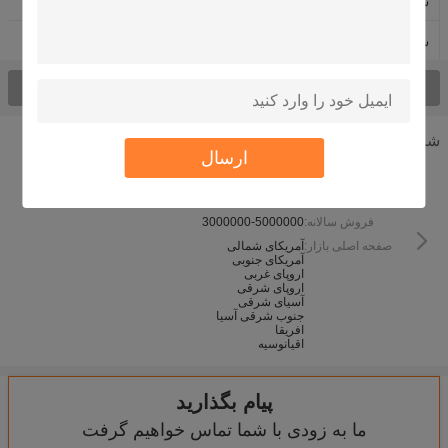
سنگ پیتزا مقاوم در برابر آتش
سرامیک BBQ گریل
سرامیک مولایت
همه محصولات
شرکت اطلاعات
ارسال
نوع کسب و کار:
سال تاسیس:
2006
فروش سالانه:
3000000-5000000
صفحه اصلی بازار:
آمریکای شمالی
آمریکای جنوبی
اروپای غربی
اروپای شرقی
آسیای شرقی
جنوب شرقی آسیا
افریقا
اقیانوسیه
پیام بگذارید
ما به زودی با شما تماس خواهیم گرفت