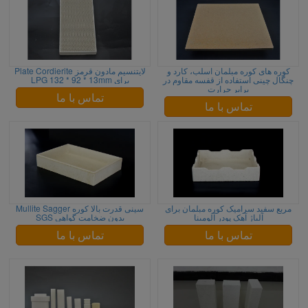
کوره های کوره مبلمان اسلب، کارد و
لایتنسیم مادون قرمز Plate Cordierite
چنگال چینی استفاده از قفسه مقاوم در
برای LPG 132 * 92 * 13mm
برابر حرارت
تماس با ما
تماس با ما
مربع سفید سرامیک کوره مبلمان برای
سینی قدرت بالا کوره Mullite Sagger
آلیاژ آهک پودر آلومینا
بدون ضخامت گواهی SGS
تماس با ما
تماس با ما