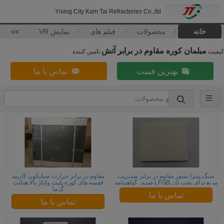
Yixing City Kam Tai Refractories Co.,ltd
خانه
محصولات
فیلم های
نمایش VR
>>
مبلمان کوره مقاوم در برابر آتش
کیفیت
تامین کننده
بهترین قیمت
تماس با ما
سنگ پیتزا نسوز مقاوم در برابر سدیریت
مقاوم در برابر حرارت سیلیکون کاربید
مربع برای پخت نان LFGB صدور گواهینامه
قفسه های کوره پلیت ولتاژ بالا هدایت
گرما
تماس با ما
تماس با ما