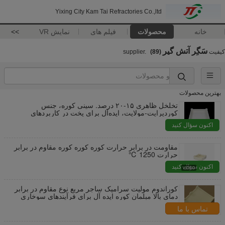
Yixing City Kam Tai Refractories Co.,ltd
خانه
محصولات
فیلم های
نمایش VR
>>
سَگِر آتش گیر
کیفیت
supplier.
(89)
بهترین محصولات
تخلخل ظاهری ۱۵-۲۰ درصد. سینی کوره، جنس
کوردیرایت-مولایت، ایده‌آل برای پخت در کاربردهای
صنعتی.
اکنون سؤال کنید
مقاومت در برابر حرارت کوره کوره کوره مقاوم در برابر
حرارت 1250 ℃
اکنون سؤال کنید
کوراندوم مولیت سرامیک ساجر مربع نوع مقاوم در برابر
دمای بالا مبلمان کوره ایده آل برای فرآیندهای سوخاری
سرامیک
تماس با ما