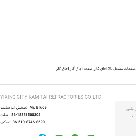
,
فحات مشعل بالا اجاق گاز
صفحه اجاق گاز اجاق گاز
YIXING CITY KAM TAI REFRACTORIES CO.,LTD
Mr. Bruce
تماس با شخص:
86-18351508304
تلفن:
86-510-8746-8690
فکس: