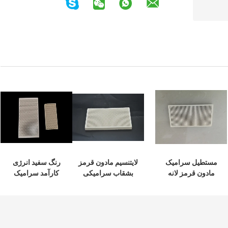
مستطیل سرامیک
لایتنسیم مادون قرمز
رنگ سفید انرژی
مادون قرمز لانه
بشقاب سرامیکی
کارآمد سرامیک
زنبوری، ورقه حرارت
برای گاز Brooder
مادون قرمز مشعل
صنعتی برای پخت
132 * 92 * 13mm
بخاری برای بخاری
BBQ
گاز