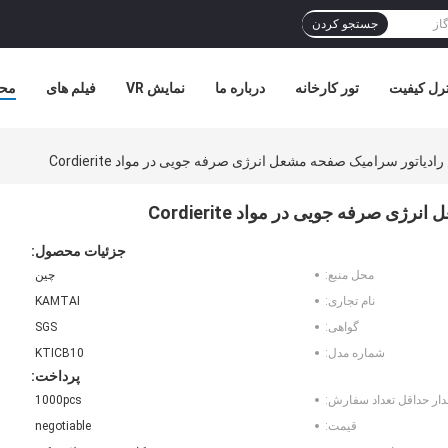
جستجو کردن
ترل کیفیت
تور کارخانه
درباره ما
نمایش VR
فیلم های
مح
دیاتور سرامیک صفحه مشعل انرژی صرفه جویی در مواد Cordierite
 صرفه جویی در مواد Cordierite
جزئیات محصول:
محل منبع:
چین
نام تجاری:
KAMTAI
گواهی:
SGS
شماره مدل:
KTICB10
پرداخت:
دار حداقل تعداد سفارش:
1000pcs
قیمت:
negotiable