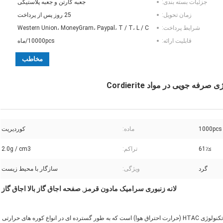
جزئیات بسته بندی:
جعبه کارتن و جعبه پلاستیکی
زمان تحویل:
25 روز پس از پرداخت
شرایط پرداخت:
Western Union، MoneyGram، Paypal، T / T، L / C
قابلیت ارائه:
10000pcs/ماه
مخاطب
 جویی در مواد Cordierite
1000pcs
ماده:
کوردیریت
≥61٪
تراکم:
2.0g / cm3
گرد
ویژگی:
سازگار با محیط زیست
لانه زنبوری سرامیک مادون قرمز
صفحه اجاق گاز بالا اجاق گاز
,
سرامیک لانه زنبوری به عنوان یک رسانه انتقال حرارت بخش اصلی برای تکنولوژی HTAC (حرارت احتراق هوا) است که به طور گسترده ای در انواع کوره های حرارتی