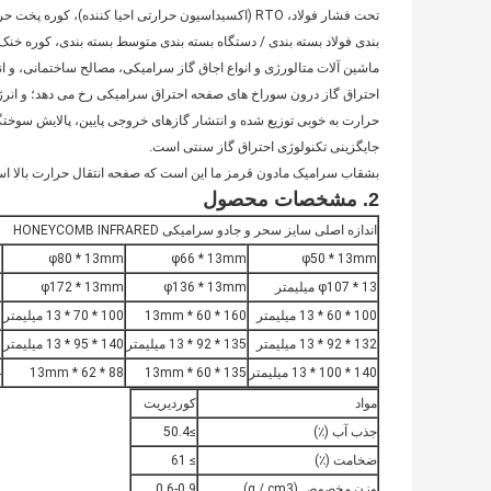
تحت فشار فولاد، RTO (اکسیداسیون حرارتی احیا کننده)
بندی فولاد بسته بندی / دستگاه بسته بندی متوسط ​​بسته بندی، کوره خ
ماشین آلات متالورژی و انواع اجاق گاز سرامیکی، مصالح ساختمانی، و انو
احتراق گاز درون سوراخ های صفحه احتراق سرامیکی رخ می دهد؛
و انر
حرارت به خوبی توزیع شده و انتشار گازهای خروجی پایین، پالایش سو
جایگزینی تکنولوژی احتراق گاز سنتی است.
بشقاب سرامیک مادون قرمز ما این است که صفحه انتقال حرارت بالا است
2. مشخصات محصول
اندازه اصلی سایز سحر و جادو سرامیکی HONEYCOMB INFRARED
m
φ80 * 13mm
φ66 * 13mm
φ50 * 13mm
φ107 * 13 میلیمتر
φ136 * 13mm
φ172 * 13mm
0
100 * 60 * 13 میلیمتر
160 * 60 * 13mm
100 * 70 * 13 میلیمتر
5
132 * 92 * 13 میلیمتر
135 * 92 * 13 میلیمتر
140 * 95 * 13 میلیمتر
5
140 * 100 * 13 میلیمتر
135 * 60 * 13mm
88 * 62 * 13mm
4
مواد
کوردیریت
جذب آب (٪)
≥50.4
ضخامت (٪)
≥ 61
وزن مخصوص (g / cm3)
0.6-0.9