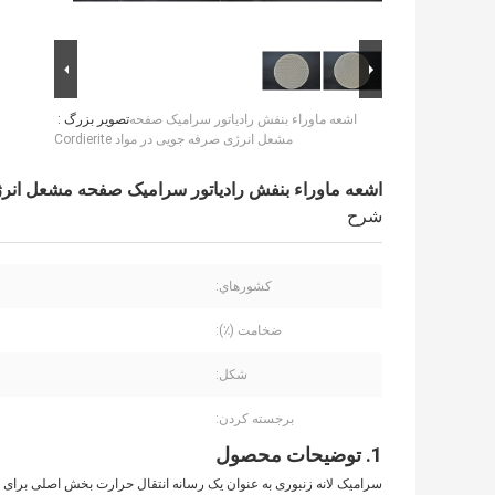
اشعه ماوراء بنفش رادیاتور سرامیک صفحه
تصویر بزرگ :
مشعل انرژی صرفه جویی در مواد Cordierite
اشعه ماوراء بنفش رادیاتور سرامیک صفحه مشعل انرژی صرفه
شرح
کشورهاي:
ضخامت (٪):
شکل:
برجسته کردن:
1. توضیحات محصول