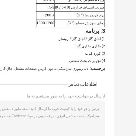
ضریب انبساط حرارتی (10-6 / K)
1.5-3
نرم کردن دما (° C)
> 1200
دمای سوزش سطح (° C)
1000-1200
3. برنامه
1) اجاق گاز / اجاق گاز / روستر
2) بخاری بخاری گاز
3) کوره کباب
4) تجهیزات پخت صنعتی
,
برچسب:
لانه زنبوری سرامیکی مادون قرمز
صفحات مشعل اجاق گاز,ص
اطلاعات تماس
ارسال درخواست خود را به طور مستقیم به ما