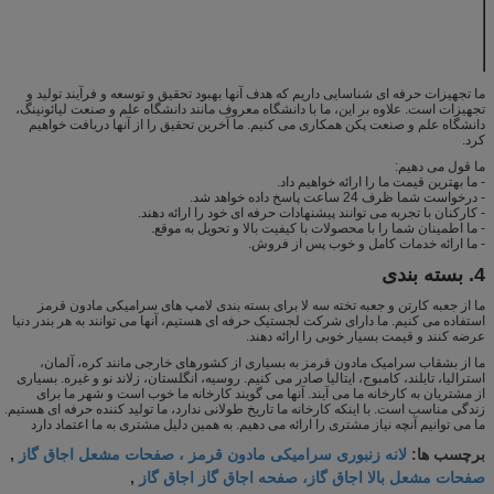
نرم کردن دما (° C)
> 1200
دمای سوزش سطح
1000-1200
(° C)
ما تجهیزات حرفه ای شناسایی داریم که هدف آنها بهبود تحقیق و توسعه و فرآیند تولید و
تجهیزات است. علاوه بر این، ما با دانشگاه معروف مانند دانشگاه علم و صنعت لیائونینگ،
دانشگاه علم و صنعت پکن همکاری می کنیم. ما آخرین تحقیق را از آنها دریافت خواهیم
کرد.
ما قول می دهیم:
- ما بهترین قیمت ما را ارائه خواهیم داد.
- درخواست شما ظرف 24 ساعت پاسخ داده خواهد شد.
- کارکنان با تجربه می توانند پیشنهادات حرفه ای خود را ارائه دهند.
- ما اطمینان شما را با محصولات با کیفیت بالا و تحویل به موقع.
- ما ارائه خدمات کامل و خوب پس از فروش.
4. بسته بندی
ما از جعبه کارتن و جعبه تخته سه لا برای بسته بندی لامپ های سرامیکی مادون قرمز
استفاده می کنیم. ما دارای شرکت لجستیک حرفه ای هستیم، آنها می توانند به هر بندر دنیا
عرضه کنند و قیمت بسیار خوبی را ارائه دهند.
ما از بشقاب سرامیک مادون قرمز به بسیاری از کشورهای خارجی مانند کره، آلمان،
استرالیا، تایلند، کامبوج، ایتالیا صادر می کنیم. روسیه، انگلستان، زلاند نو و غیره. بسیاری
از مشتریان به کارخانه ما می آیند. آنها می گویند کارخانه ما خوب است و شهر ما برای
زندگی مناسب است. با اینکه کارخانه ما تاریخ طولانی ندارد، ما تولید کننده حرفه ای هستیم.
ما می توانیم آنچه نیاز مشتری را ارائه می دهیم. به همین دلیل مشتری به ما اعتماد دارد
لانه زنبوری سرامیکی مادون قرمز ، صفحات مشعل اجاق گاز
برچسب ها:
,
صفحات مشعل بالا اجاق گاز، صفحه اجاق گاز اجاق گاز
,