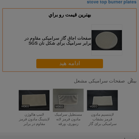
stove top burner plates
بهترين قيمت رو براي
صفحات اجاق گاز سرامیکی مقاوم در
برابر سرامیک برای شکل نان SGS
ادامه هید
صفحات سرامیکی مشعل
بیش
ب مشعل
لایتنسیم مادون
مستطیل سرامیک
لامپ هالوژن
لعاب دا
ن قرمز
قرمز بشقاب
مادون قرمز لانه
لایتنینگ مادون قرمز
کامپوزیت 
 متخلخل
سرامیکی برای گاز
زنبوری، ورقه
مقاوم در برابر
برابر سرا
برای اجاق
Brooder 132 * 92
حرارت صنعتی برای
حرارتی برای کوره
مشعل گاز
 سفارشی
* 13mm
پخت BBQ
های پیتزا
گا