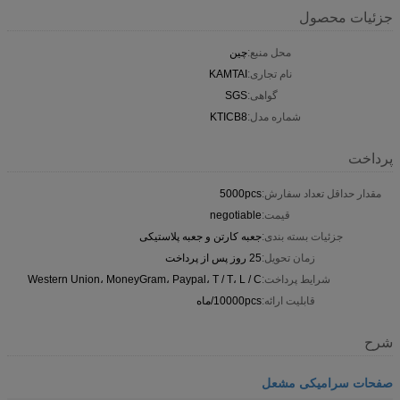
جزئیات محصول
محل منبع:
چین
نام تجاری:
KAMTAI
گواهی:
SGS
شماره مدل:
KTICB8
پرداخت
مقدار حداقل تعداد سفارش:
5000pcs
قیمت:
negotiable
جزئیات بسته بندی:
جعبه کارتن و جعبه پلاستیکی
زمان تحویل:
25 روز پس از پرداخت
شرایط پرداخت:
Western Union، MoneyGram، Paypal، T / T، L / C
قابلیت ارائه:
10000pcs/ماه
شرح
صفحات سرامیکی مشعل