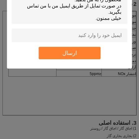
2
شاخص عملکرد
مورد
شاخص
مشخصات
مواد
کوردیریت
ما می توانیم شما را فراهم کنیم
محصول مورد نظر شما.
جذب آب
50.4٪
تخلخل باز
61٪
وزن مخصوص
0.6-0.9g / cm3
ضریب انبساط حرارتی
1.5-3 (× 10-6K-1)
ارسال
نرم کردن دما
> 1280 درجه سانتی گراد
دمای سطح آشپزی
1000-1200 درجه سانتی گراد
آزادی CO
≤0.006٪
انتشار NOx
≤5ppm
3. استفاده اصلی
1) اجاق گاز / اجاق گاز / روستر
2) بخاری بخاری گاز