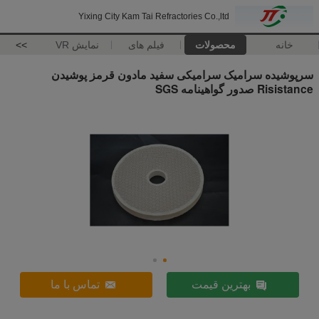
Yixing City Kam Tai Refractories Co.,ltd
خانه
محصولات
فیلم های
نمایش VR
>>
سرپوشیده سرامیک سرامیکی سفید مادون قرمز پوشیدن
Risistance صدور گواهینامه SGS
بهترین قیمت
تماس با ما