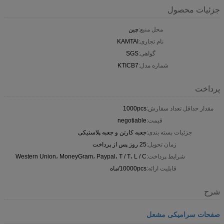
جزئیات محصول
محل منبع:
چین
نام تجاری:
KAMTAI
گواهی:
SGS
شماره مدل:
KTICB7
پرداخت
مقدار حداقل تعداد سفارش:
1000pcs
قیمت:
negotiable
جزئیات بسته بندی:
جعبه کارتن و جعبه پلاستیکی
زمان تحویل:
25 روز پس از پرداخت
شرایط پرداخت:
Western Union، MoneyGram، Paypal، T / T، L / C
قابلیت ارائه:
10000pcs/ماه
شرح
صفحات سرامیکی مشعل