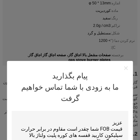
اندازه:
φ 50 * 13mm
ماده:
کوردیریت
رنگ:
سفید
تراکم:
2.0g / cm3
شکل:
مستطیل و گرد
نرم کردن دما (°
> 1200
C):
صفحات مشعل بالا اجاق گاز، صفحه اجاق گاز اجاق گاز
برجسته:
,
gas stove burner plates
1. مقدمه سرامیک مادون قرمز
پیام بگذارید
گاز طبیعی و گاز مایع منجر به احتراق فلاقی شده و گرما را بر روی صفحه سرامیک مادون
ما به زودی با شما تماس خواهیم
قرمز آزاد می کند
سرامیک لانه زنبوری به عنوان صفحه سرامیک احتراق مادون قرمز توسط ماده خلوص
گرفت
کوردیریت ساخته شده است و در اجاق گاز قابل استفاده است. این محصول دارای مقاومت
خوبی در برابر شوک حرارتی است (بدون ترک در محصول اگر سرامیک لانه زنبوری با
1000 در آب با 20 برای 3 بار)، مقاومت مکانیکی بالا (قدرت خرد کن 20MPa در بالای و
5MPa در سمت)، استقامت خوب برای درجه حرارت بالا، مقاومت بالا برای فرسایش. اگر
با یک کاتالیزور سیاه پوشانده شود، سرامیک لانه زنبوری می تواند گرما را با شیوه اشعه
مادون قرمز انتقال دهد و این سبک احتراق دارای مزایای قابل توجهی بیشتر نسبت به
احتراق اجاق گاز معمولی گاز
2. مزایای استفاده از سرامیک مادون قرمز زیر