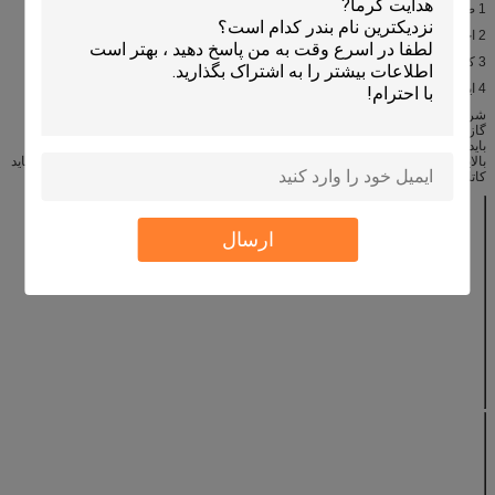
1 صرفه جویی در گاز بیش از 22٪
2 احتراق قابل احتراق
3 کاهش CO و NO
4 ایمنی عملیاتی بدون تاثیر باد در هنگام فعالیت در خارج از منزل.
شرکت ما سرامیک لمینیت کامپوزیت سرامیک مادون قرمز مادون قرمز را می توان به
گاز های مختلف اعمال کرد. هنگامی که مشتری سفارش خود را برای آن انجام می دهد،
باید پارامترهایی مانند اندازه محصول، CPSI، شکل سلولی، سبک گاز، شکل در قسمت
بالایی ارائه دهد. اگر مشتری نیاز به یکی از کاتالیزورهای پوشش داده شده داشته باشد، باید
کاتالیزور رنگی را ارائه دهد. مشخصات فعلی ما به شرح زیر است:
اندازه اصلی سایز سحر و جادو سرامیکی HONEYCOMB INFRARED
φ140 * 13mm
φ80 * 13mm
φ66 * 13mm
φ50 * 13mm
ارسال
φ107 * 13 میلیمتر
φ136 * 13mm
φ172 * 13mm
100 * 44 * 13
میلیمتر
135 * 80 * 13
100 * 70 * 13
160 * 60 * 13mm
100 * 60 * 13
میلیمتر
میلیمتر
میلیمتر
155 * 95 * 13
140 * 95 * 13
135 * 92 * 13
132 * 92 * 13
میلیمتر
میلیمتر
میلیمتر
میلیمتر
134 * 94 * 13
88 * 62 * 13mm
135 * 60 * 13mm
140 * 100 * 13
میلیمتر
میلیمتر
مواد
کوردیریت
جذب آب (٪)
≥50.4
ضخامت (٪)
≥ 61