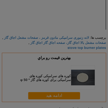
وزن مخصوص (g /
0.6-0.9
cm3)
ضریب انبساط
1.5-3
حرارتی (10-6 / K)
نرم کردن دما (° C)
> 1200
دمای سوزش سطح
1000-1200
(° C)
لانه زنبوری سرامیکی مادون قرمز ، صفحات مشعل اجاق گاز
برچسب ها:
,
صفحات مشعل بالا اجاق گاز، صفحه اجاق گاز اجاق گاز
,
stove top burner plates
بهترين قيمت رو براي
کوره های سرامیکی کوره های
سرامیکی برای کوره های گاز φ 50 *
13mm
ادامه هید