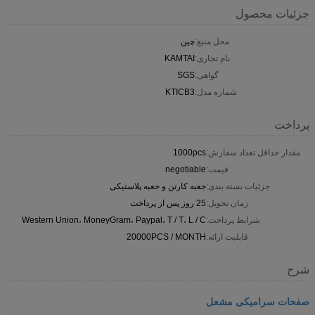
جزئیات محصول
محل منبع:
چین
نام تجاری:
KAMTAI
گواهی:
SGS
شماره مدل:
KTICB3
پرداخت
مقدار حداقل تعداد سفارش:
1000pcs
قیمت:
negotiable
جزئیات بسته بندی:
جعبه کارتن و جعبه پلاستیکی
زمان تحویل:
25 روز پس از پرداخت
شرایط پرداخت:
Western Union، MoneyGram، Paypal، T / T، L / C
قابلیت ارائه:
20000PCS / MONTH
شرح
صفحات سرامیکی مشعل