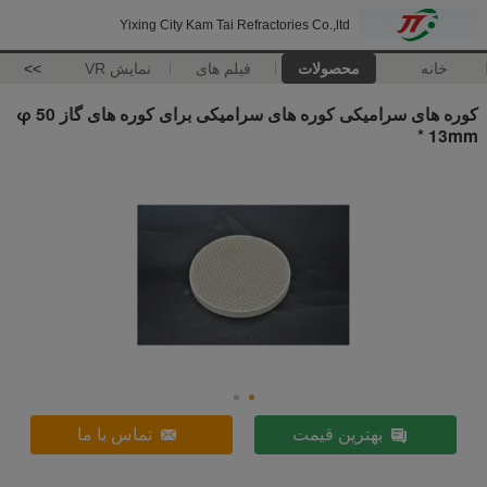
Yixing City Kam Tai Refractories Co.,ltd
خانه
محصولات
فیلم های
نمایش VR
>>
کوره های سرامیکی کوره های سرامیکی برای کوره های گاز φ 50
* 13mm
بهترین قیمت
تماس با ما