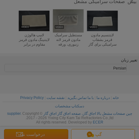
صفحات سرامیکی مشعل
بیش
ب مشعل
لایتنسیم مادون
مستطیل سرامیک
لامپ هالوژن
لعاب دا
ن قرمز
قرمز بشقاب
مادون قرمز لانه
لایتنینگ مادون قرمز
کامپوزیت 
 متخلخل
سرامیکی برای گاز
زنبوری، ورقه
مقاوم در برابر
برابر سرا
برای اجاق
Brooder 132 * 92
حرارت صنعتی برای
حرارتی برای کوره
مشعل گاز
 سفارشی
* 13mm
پخت BBQ
های پیتزا
گا
تغییر زبان
Persian
خانه
|
درباره ما
|
با ما تماس بگیرید
|
نقشه سایت
|
Privacy Policy
دسکتاپ مشخصات
چین صفحات مشعل بالا اجاق گاز، صفحه اجاق گاز اجاق گاز supplier.
Copyright ©
2017 - 2026 Yixing City Kam Tai Refractories Co.,ltd.
All rights reserved. Developed by
ECER
گپ
درخواست نقل