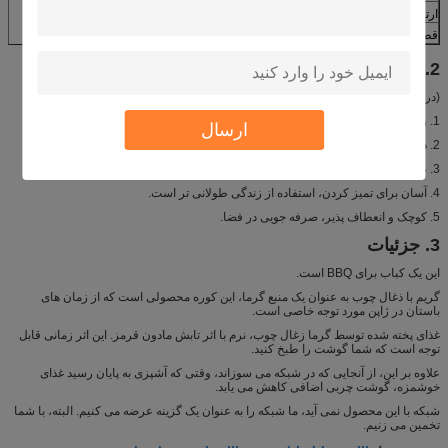
ارتفاع
12 سانتیمتر
قطر
16 سانتیمتر
2. ویژگی کوره BBQ سرامیکی زغال چوب ژاپنی
(در مقایسه با کوره فولادی، کوره رس ما بهتر است.)
1. وزن کوچک است، حمل آسان به همه جا آسان تر است.
ارسال
2. در پایین دستگاه فومینگ واشر وجود دارد، عایق حرارتی بهتر است.
3. ظاهر زیبا، سبک سنتی را احساس کنید.
پشتیبانی سفارشی
4. آسان برای تمیز کردن، استفاده از زندگی طولانی تر است.
5. کوچک و انعطاف پذیر، صرفه جویی در فضا.
3. جزئیات
این یک کباب برای BBQ است.
گریم با ذغال چوب به عنوان یک منبع گرما، این کوره محصولی است که از زمان های
باستان در ژاپن مورد توجه خاصی است.
غذای پخته شده توسط گرما زغال چوب، نرم با اثر تابش مادون قرمز. این اثر زمانی قابل
توجه است که شما گوشت را طبخ کنید.
علاوه بر این، از آنجایی که در شبکه می سوزاند، وقتی که آشپزی به پایان رسید غذای
خوشمزه، گوشت چربی اضافی کاهش می یابد.
شبکه با این محصول نمی آید، ما شبکه را به عنوان یک گزینه عرضه می کنیم. البته، با شما
تخمین می زنیم.