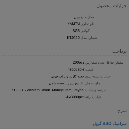
جزئیات محصول
محل منبع:
چین
نام تجاری:
KAMTAI
گواهی:
SGS
شماره مدل:
KTJC10
پرداخت
مقدار حداقل تعداد سفارش:
200pcs
قیمت:
negotiable
جزئیات بسته بندی:
جعبه کارتن و پالت چوبی
زمان تحویل:
25 روز پس از بسته شدن
شرایط پرداخت:
T / T، L / C، Western Union، MoneyGram، Paypal
قابلیت ارائه:
3000pcs/ماه
شرح
سرامیک BBQ گریل