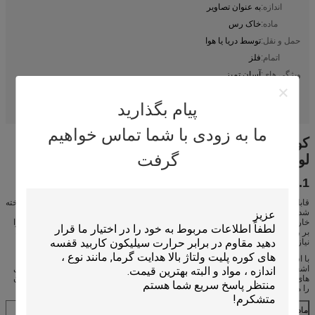
اندازه:
به عنوان تصاویر
ماده:
خاک رس
حمل و نقل:
توسط دریا یا هوا
اتمام:
فلز
ویژگی های:
آسان تمیز
نرم افزار:
Home.outdoor Bbq
پیام بگذارید
کوره کوره سرامیکی، BBQ کوره قابل حمل
portable bbq grill
برجسته:
,
ما به زودی با شما تماس خواهیم
کوره BBQ کوره جدول سبک مبلمان در فضای باز
گرفت
لوتوس سرامیک BBQ کوره
1. توضیحات
قابل حمل shichirin ژاپن ذغال سنگ ذغال سنگ سرامیک bbq کوره از مواد مختلف ساخته
شده است، بدن اصلی از کوره از خاک رس ساخته شده است. و ما از پوشش دیاتومیت
خارج از بدن استفاده می کنیم، شما می توانید بسیاری از کلمات را در سطح ببینید، آن را
بر روی کاغذ چین نوشته شده است. سپس روی سطح چاپ کنید، ما می توانیم با توجه به
نیاز مشتری سفارشی کنیم.
با استفاده از 100٪ خاکستری دیابتی با کیفیت بالا. Yakitori و BBQ با استفاده از یک اثر
اشعه مادون قرمز بسیار خوشمزه هستند. ویژگی های استقامت برتر، اما به دلیل ویژگی
های خاص محصول، لطفا مراقب باشید که آن را مرطوب. هنگامی که مرطوب است، آن
را می شکند
ماده
خاک رس