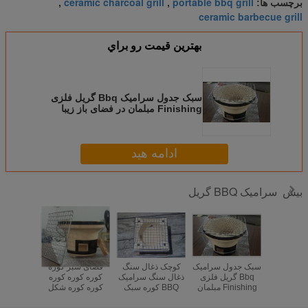
ceramic charcoal grill
portable bbq grill
برچسب ها:
,
,
ceramic barbecue grill
بهترين قيمت رو براي
سبک جدول سرامیک Bbq گریل فلزی
Finishing مبلمان در فضای باز زیبا
ظاهر
ادامه هید
سرامیک BBQ گریل
بیش
ز ذغالی
سبک جدول سرامیک
کوچک ذغال سنگ
فضای سبز کوره
کوره ذغ
میکی
Bbq گریل فلزی
ذغال سنگ سرامیک
کوره کوره کوره
ج
Finishing مبلمان
BBQ کوره سبک
کوره کوره شکل
سفارشی
در فضای باز زیبا
وزن قابل انعطاف
16cm قطره صرفه
حرا
ظاهر
محیط زیست
جویی در فضا