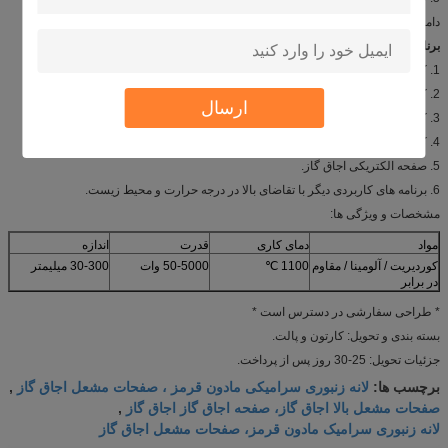
دامنه قابل اجرا: حرارت صنعتی و گرمایش عمومی.
برنامه های کاربردی:
1. کوره کک
2. کوره گرمایی الکتریکی.
ارسال
3. کوره گرمایشی.
4. کباب کباب.
5. صفحه الکتریکی اجاق گاز.
6. برنامه های کاربردی دیگر با تقاضای بالا در درجه حرارت و محیط زیست.
مشخصات و ویژگی ها:
مواد
دمای کاری
قدرت
اندازه
کوردیریت / آلومینا / مقاوم
1100 ℃
50-5000 وات
30-300 میلیمتر
در برابر
* طراحی سفارشی در دسترس است *
بسته بندی و تحویل: کارتون و پالت.
جزئیات تحویل: 25-30 روز پس از پرداخت.
لانه زنبوری سرامیکی مادون قرمز ، صفحات مشعل اجاق گاز
برچسب ها:
,
صفحات مشعل بالا اجاق گاز، صفحه اجاق گاز اجاق گاز
,
لانه زنبوری سرامیک مادون قرمز، صفحات مشعل اجاق گاز