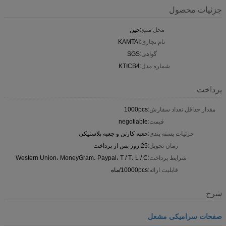
جزئیات محصول
محل منبع:
چین
نام تجاری:
KAMTAI
گواهی:
SGS
شماره مدل:
KTICB4
پرداخت
مقدار حداقل تعداد سفارش:
1000pcs
قیمت:
negotiable
جزئیات بسته بندی:
جعبه کارتن و جعبه پلاستیکی
زمان تحویل:
25 روز پس از پرداخت
شرایط پرداخت:
Western Union، MoneyGram، Paypal، T / T، L / C
قابلیت ارائه:
10000pcs/ماه
شرح
صفحات سرامیکی مشعل